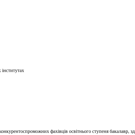
 інститутах
конкурентоспроможних фахівців освітнього ступеня бакалавр, зда