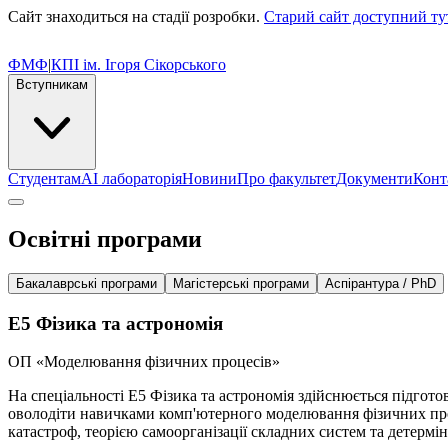
Сайт знаходиться на стадії розробки.
Старий сайт доступний ту
ФМФ
|
КПІ ім. Ігоря Сікорського
Вступникам
Студентам
AI лабораторія
Новини
Про факультет
Документи
Конт
Освітні програми
Бакалаврські програми
Магістерські програми
Аспірантура / PhD
Е5
Фізика та астрономія
ОП «Моделювання фізичних процесів»
На спеціальності E5 Фізика та астрономія здійснюється підгот
оволодіти навичками комп'ютерного моделювання фізичних проц
катастроф, теорією самоорганізації складних систем та детермі