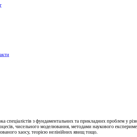
т
акти
овка спеціалістів з фундаментальних та прикладних проблем у різ
есів, чисельного моделювання, методами наукового експеримент
нованого хаосу, теорією нелінійних явищ тощо.