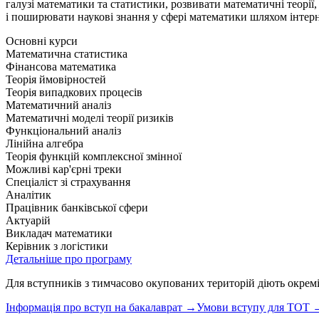
галузі математики та статистики, розвивати математичні теорії,
і поширювати наукові знання у сфері математики шляхом інтернац
Основні курси
Математична статистика
Фінансова математика
Теорія ймовірностей
Теорія випадкових процесів
Математичний аналіз
Математичні моделі теорії ризиків
Функціональний аналіз
Лінійна алгебра
Теорія функцій комплексної змінної
Можливі кар'єрні треки
Спеціаліст зі страхування
Аналітик
Працівник банківської сфери
Актуарій
Викладач математики
Керівник з логістики
Детальніше про програму
Для вступників з тимчасово окупованих територій діють окремі
Інформація про вступ на бакалаврат
→
Умови вступу для ТОТ