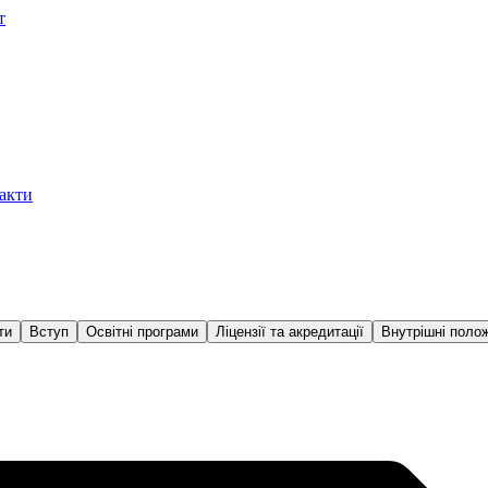
т
акти
ти
Вступ
Освітні програми
Ліцензії та акредитації
Внутрішні поло