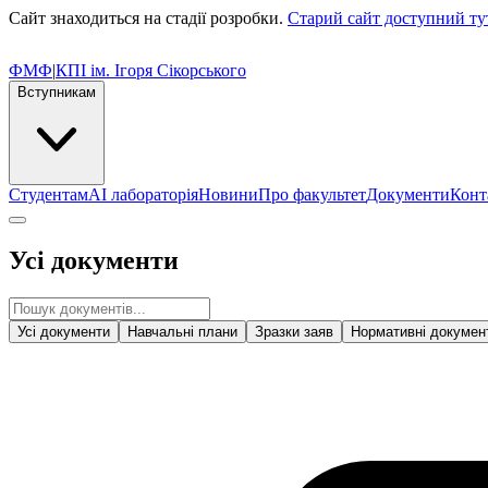
Сайт знаходиться на стадії розробки.
Старий сайт доступний ту
ФМФ
|
КПІ ім. Ігоря Сікорського
Вступникам
Студентам
AI лабораторія
Новини
Про факультет
Документи
Конт
Усі документи
Усі документи
Навчальні плани
Зразки заяв
Нормативні докумен