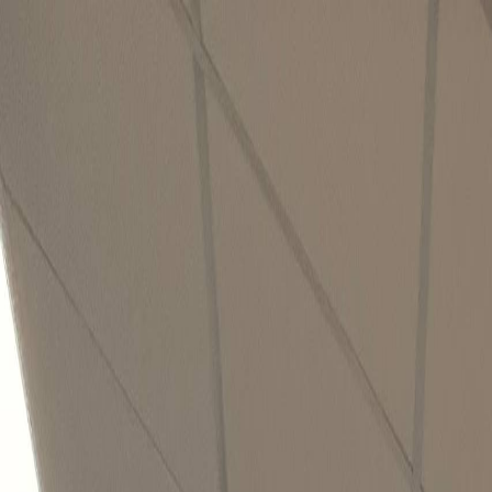
Сайт знаходиться на стадії розробки.
Старий сайт доступний ту
ФМФ
|
КПІ ім. Ігоря Сікорського
Вступникам
Студентам
AI лабораторія
Новини
Про факультет
Документи
Конт
Назад до новин
AI лабораторія
AI-LAB: заняття 19 лютого
19 лютого 2025 р.
Чергове заняття в AI-лабораторії ФМФ: студенти працюють над
Фізико-математичний факультет КПІ ім. Ігоря Сікорського